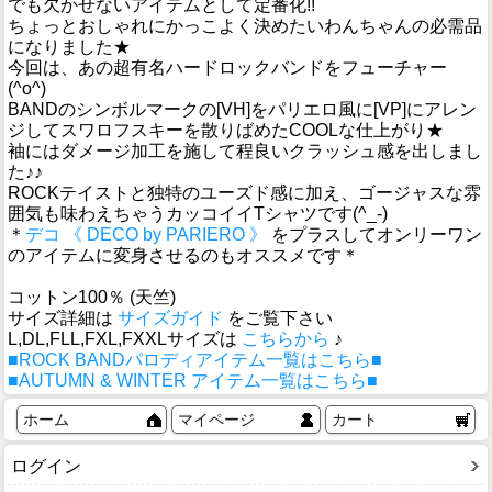
でも欠かせないアイテムとして定番化!!
ちょっとおしゃれにかっこよく決めたいわんちゃんの必需品
になりました★
今回は、あの超有名ハードロックバンドをフューチャー
(^o^)
BANDのシンボルマークの[VH]をパリエロ風に[VP]にアレン
ジしてスワロフスキーを散りばめたCOOLな仕上がり★
袖にはダメージ加工を施して程良いクラッシュ感を出しまし
た♪♪
ROCKテイストと独特のユーズド感に加え、ゴージャスな雰
囲気も味わえちゃうカッコイイTシャツです(^_-)
＊
デコ 《 DECO by PARIERO 》
をプラスしてオンリーワン
のアイテムに変身させるのもオススメです＊
コットン100％ (天竺)
サイズ詳細は
サイズガイド
をご覧下さい
L,DL,FLL,FXL,FXXLサイズは
こちらから
♪
■ROCK BANDパロディアイテム一覧はこちら■
■AUTUMN & WINTER アイテム一覧はこちら■
ホーム
マイページ
カート
ログイン