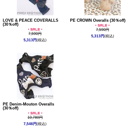
LOVE & PEACE COVERALLS
PE CROWN Overalls (30％off)
(30％off)
7,590円
7,590円
5,313円
(税込)
5,313円
(税込)
PE Denim-Mouton Overalls
(30％off)
10,780円
7,546円
(税込)