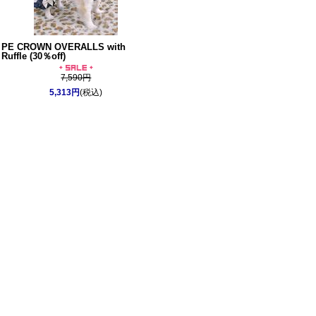
PE CROWN OVERALLS with
Ruffle (30％off)
7,590円
5,313円
(税込)