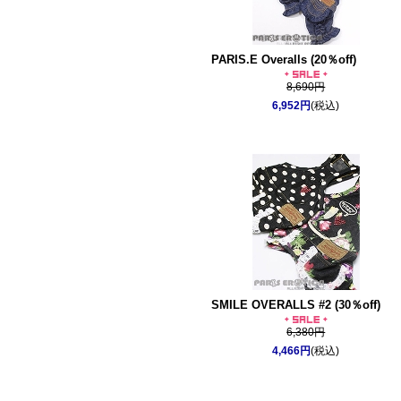
PARIS.E Overalls (20％off)
8,690円
6,952円
(税込)
SMILE OVERALLS #2 (30％off)
6,380円
4,466円
(税込)