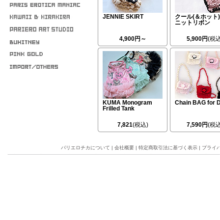
JENNIE SKIRT
クール(＆ホット)
ニットリボン
4,900円～
5,900円
(税込
KUMA Monogram
Chain BAG for 
Frilled Tank
7,821
(税込)
7,590円
(税込
パリエロチカについて
|
会社概要
|
特定商取引法に基づく表示
|
プライ