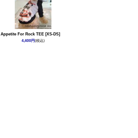
Appetite For Rock TEE [XS-DS]
4,400円
(税込)