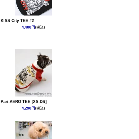
KISS City TEE #2
4,400円
(税込)
Pari-AERO TEE [XS-DS]
4,290円
(税込)