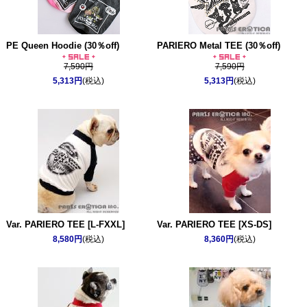
PE Queen Hoodie (30％off)
PARIERO Metal TEE (30％off)
7,590円
7,590円
5,313円
(税込)
5,313円
(税込)
Var. PARIERO TEE [L-FXXL]
Var. PARIERO TEE [XS-DS]
8,580円
(税込)
8,360円
(税込)