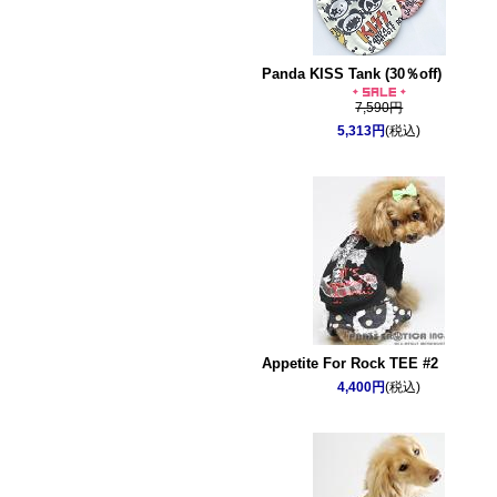
Panda KISS Tank (30％off)
7,590円
5,313円
(税込)
Appetite For Rock TEE #2
4,400円
(税込)