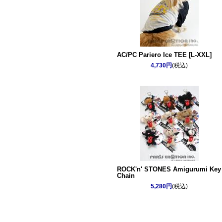
AC/PC Pariero Ice TEE [L-XXL]
4,730円
(税込)
ROCK'n' STONES Amigurumi Key
Chain
5,280円
(税込)