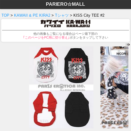
PARIERO☆MALL
TOP
>
KAWAII & PE KIRA2
>
Tシャツ
> KISS City TEE #2
他の画像もご覧になる場合はページ最下部の
｢このページをPC用に切り替え｣
ボタンをタップして下さい