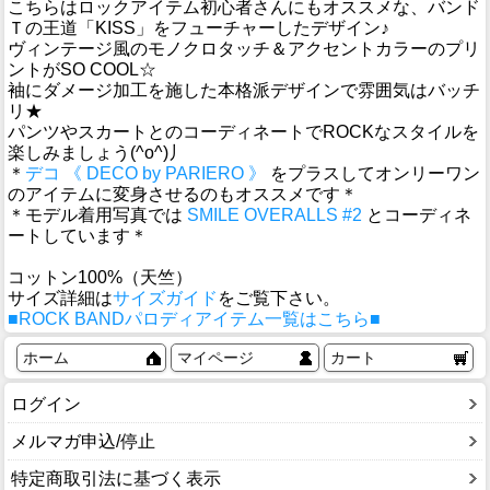
こちらはロックアイテム初心者さんにもオススメな、バンド
Ｔの王道「KISS」をフューチャーしたデザイン♪
ヴィンテージ風のモノクロタッチ＆アクセントカラーのプリ
ントがSO COOL☆
袖にダメージ加工を施した本格派デザインで雰囲気はバッチ
リ★
パンツやスカートとのコーディネートでROCKなスタイルを
楽しみましょう(^o^)丿
＊
デコ 《 DECO by PARIERO 》
をプラスしてオンリーワン
のアイテムに変身させるのもオススメです＊
＊モデル着用写真では
SMILE OVERALLS #2
とコーディネ
ートしています＊
コットン100%（天竺）
サイズ詳細は
サイズガイド
をご覧下さい。
■ROCK BANDパロディアイテム一覧はこちら■
ホーム
マイページ
カート
ログイン
メルマガ申込/停止
特定商取引法に基づく表示