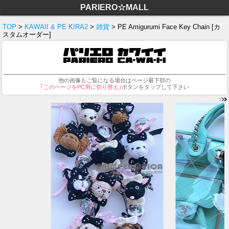
PARIERO☆MALL
TOP
>
KAWAII & PE KIRA2
>
雑貨
> PE Amigurumi Face Key Chain [カ
スタムオーダー]
他の画像もご覧になる場合はページ最下部の
｢このページをPC用に切り替え｣
ボタンをタップして下さい