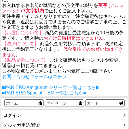
お入れするお名前or単語などの英文字の綴りを
英字
(アルフ
ァベット)
7文字以内
で正しくご記入下さい。
受注生産アイテムとなりますのでご注文確定後はキャンセル
や変更、返品はお受けできませんのでご理解ご了承の上、ご
注文頂きますようお願い致します。
【お届けについて】
商品の発送は受注確定から10日後の予
定です。ご購入時の
お届け日時指定はできません
。
【決済について】
商品代金を前払いで頂きます。決済確定
後にご予約完了となります。
代金引換でのお買い物はでき
ません
。
【返品交換について】
ご注文確定後はキャンセルや変更、
返品は一切お受けできません。
ご不明な点などございましたらお気軽にご相談下さい。
お問い合わせフォームはコチラ
■PARIERO Amigurumiシリーズ 一覧はこちら■
■PARIERO Spacial ITEM 一覧はこちら■
ホーム
マイページ
カート
ログイン
メルマガ申込/停止