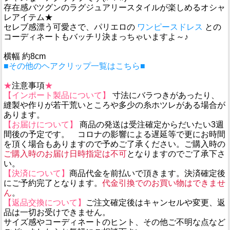
存在感バツグンのラグジュアリースタイルが楽しめるオシャ
レアイテム★
セレブ感漂う可愛さで、パリエロの
ワンピースドレス
との
コーディネートもバッチリ決まっちゃいますよ～♪
横幅 約8cm
■その他のヘアクリップ一覧はこちら■
★
注意事項
★
【インポート製品について】
寸法にバラつきがあったり、
縫製や作りが若干荒いところや多少の糸ホツレがある場合が
あります。
【お届けについて】
商品の発送は受注確定からだいたい3週
間後の予定です。 コロナの影響による遅延等で更にお時間
を頂く場合もありますので予めご了承ください。ご購入時の
ご購入時のお届け日時指定は不可
となりますのでご了承下さ
い。
【決済について】
商品代金を前払いで頂きます。決済確定後
にご予約完了となります。
代金引換でのお買い物はできませ
ん
。
【返品交換について】
ご注文確定後はキャンセルや変更、返
品は一切お受けできません。
サイズ感やコーディネートのヒント、その他ご不明な点など