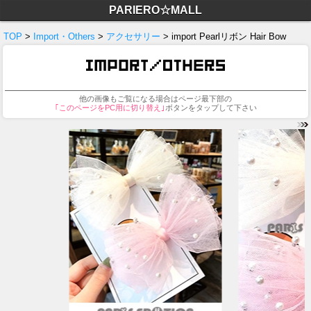
PARIERO☆MALL
TOP
>
Import・Others
>
アクセサリー
> import Pearlリボン Hair Bow
他の画像もご覧になる場合はページ最下部の
｢このページをPC用に切り替え｣
ボタンをタップして下さい