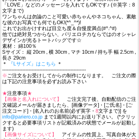
「LOVE」などのメッセージを入れてもOKです♪ (※英字：8
文字まで)
ワンちゃんは勿論のこと可愛い赤ちゃんやネコちゃん、素敵
な彼のお写真でも何でもOK!(*^_^*)!
これでお出かけすれば目立ち度＆自慢度満点(#^.^#)
他では絶対見つからない、パリエロチカならではのオシャレ
デザインが光るトートバッグです☆
素材： 綿100％
Sサイズ： 縦 20cm , 横 30cm , マチ 10cm / 持ち手 幅 2.5cm ,
長さ 29cm
＊
『Lサイズ』はこちら
＊
------------------------------------------------------
※
ご注文をお受けしてからの制作になります。 ご注文の際
は下記の注意事項を必ずお読み下さい
★
注意事項
★
【画像と名入れについて】
ご注文完了後、自動配信のご注
文確認メールが届きましたら、[画像データ]・[ご氏名]・[ご
注文コード]・[名入れのお名前(必ず英字・
8
文字まで)] を
info@pariero.co.jp
まで1週間以内にお送り下さい。 (*クリッ
クすると必要事項リストが記載済みの状態でメールが起動し
ます)
【画像サイズについて】
アイテムの性質上、写真自体が大