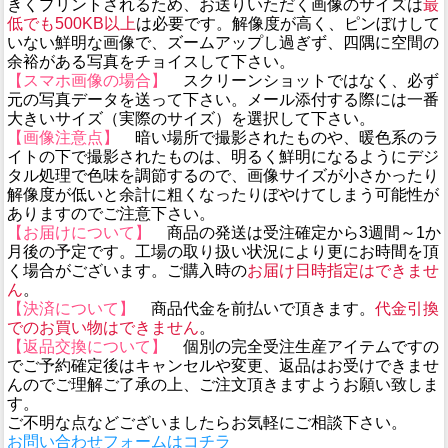
きくプリントされるため、お送りいただく画像のサイズは
最
低でも500KB以上
は必要です。解像度が高く、ピンぼけして
いない鮮明な画像で、ズームアップし過ぎず、四隅に空間の
余裕がある写真をチョイスして下さい。
【スマホ画像の場合】
スクリーンショットではなく、必ず
元の写真データを送って下さい。メール添付する際には一番
大きいサイズ（実際のサイズ）を選択して下さい。
【画像注意点】
暗い場所で撮影されたものや、暖色系のラ
イトの下で撮影されたものは、明るく鮮明になるようにデジ
タル処理で色味を調節するので、画像サイズが小さかったり
解像度が低いと余計に粗くなったりぼやけてしまう可能性が
ありますのでご注意下さい。
【お届けについて】
商品の発送は受注確定から3週間～1か
月後の予定です。工場の取り扱い状況により更にお時間を頂
く場合がございます。ご購入時の
お届け日時指定はできませ
ん
。
【決済について】
商品代金を前払いで頂きます。
代金引換
でのお買い物はできません
。
【返品交換について】
個別の完全受注生産アイテムですの
でご予約確定後はキャンセルや変更、返品はお受けできませ
んのでご理解ご了承の上、ご注文頂きますようお願い致しま
す。
ご不明な点などございましたらお気軽にご相談下さい。
お問い合わせフォームはコチラ