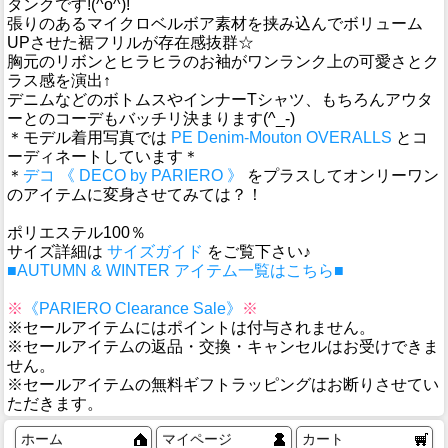
タンクです!(^o^)!
張りのあるマイクロベルボア素材を挟み込んでボリューム
UPさせた裾フリルが存在感抜群☆
胸元のリボンとヒラヒラのお袖がワンランク上の可愛さとク
ラス感を演出↑
デニムなどのボトムスやインナーTシャツ、もちろんアウタ
ーとのコーデもバッチリ決まります(^_-)
＊モデル着用写真では
PE Denim-Mouton OVERALLS
とコ
ーディネートしています＊
＊
デコ 《 DECO by PARIERO 》
をプラスしてオンリーワン
のアイテムに変身させてみては？！
ポリエステル100％
サイズ詳細は
サイズガイド
をご覧下さい♪
■AUTUMN & WINTER アイテム一覧はこちら■
※
《PARIERO Clearance Sale》
※
※セールアイテムにはポイントは付与されません。
※セールアイテムの返品・交換・キャンセルはお受けできま
せん。
※セールアイテムの無料ギフトラッピングはお断りさせてい
ただきます。
ホーム
マイページ
カート