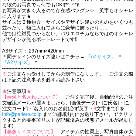
な彼のお写真でも何でもOK!(*^_^*)!
お写真が大きく入るので存在感バツグン☆ 英字もオシャレ
に入ります★
サイズは３種類☆ サイズやデザイン違いのものをいくつも
並べたり、額に入れてさらに豪華に飾ったり……
他では絶対見つからない、パリエロチカならではのオシャレ
デザインが光るポートレートです!!
A3サイズ： 297mm×420mm
＊同デザインのサイズ違いはコチラ→
『A4サイズ』
＊
『A2サイズ』
＊
------------------------------------------------------
※
ご注文をお受けしてからの制作になります。 ご注文の際
は下記の注意事項を必ずお読み下さい
★
注意事項
★
【画像と名入れについて】
ご注文完了後、自動配信のご注
文確認メールが届きましたら、[画像データ]・[ご氏名]・[ご
注文コード]・[名入れのお名前(必ず英字・
8
文字まで)] を
info@pariero.co.jp
まで1週間以内にお送り下さい。 (*クリッ
クすると必要事項リストが記載済みの状態でメールが起動し
ます)
【画像サイズについて】
アイテムの性質上、写真自体が大