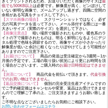
きくプリントされるため、お送りいただく画像のサイズは
最
低でも500KB以上
は必要です。解像度が高く、ピンぼけして
いない鮮明な画像で、ズームアップし過ぎず、四隅に空間の
余裕がある写真をチョイスして下さい。
【スマホ画像の場合】
スクリーンショットではなく、必ず
元の写真データを送って下さい。メール添付する際には一番
大きいサイズ（実際のサイズ）を選択して下さい。
【画像注意点】
暗い場所で撮影されたものや、暖色系のラ
イトの下で撮影されたものは、明るく鮮明になるようにデジ
タル処理で色味を調節するので、画像サイズが小さかったり
解像度が低いと余計に粗くなったりぼやけてしまう可能性が
ありますのでご注意下さい。
【お届けについて】
商品の発送は受注確定から3週間～1か
月後の予定です。工場の取り扱い状況により更にお時間を頂
く場合がございます。ご購入時の
お届け日時指定はできませ
ん
。
【決済について】
商品代金を前払いで頂きます。
代金引換
でのお買い物はできません
。
【返品交換について】
個別の完全受注生産アイテムですの
でご予約確定後はキャンセルや変更、返品はお受けできませ
んのでご理解ご了承の上、ご注文頂きますようお願い致しま
す。
ご不明な点などございましたらお気軽にご相談下さい。
お問い合わせフォームはコチラ