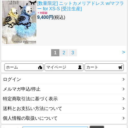
[数量限定] ニットカメリアドレス w/マフラ
ー for XS-S [受注生産]
9,400円
(税込)
>
1
2
3
ホーム
マイページ
カート
ログイン
メルマガ申込/停止
特定商取引法に基づく表示
送料とお支払い方法について
個人情報の取扱いについて