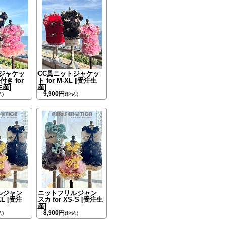
トジャケッ
CC風ニットジャケッ
付き for
ト for M-XL [受注生
生産]
産]
9,900円
込)
(税込)
ルジャン
ニットフリルジャン
XL [受注
スカ for XS-S [受注生
産]
8,900円
込)
(税込)