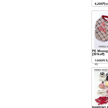
6,200円
(
PE Monog
(30％off)
7,590円
5
込)
PARIERO 