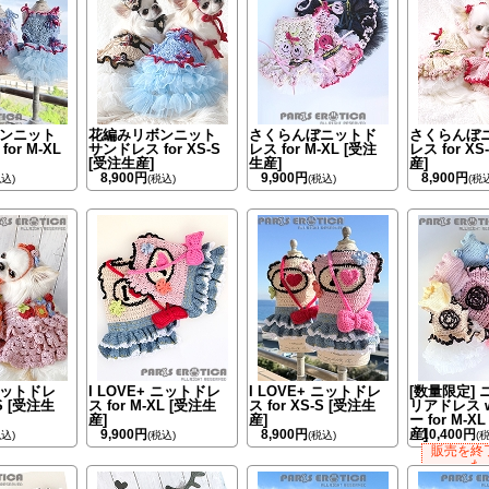
ンニット
花編みリボンニット
さくらんぼニットド
さくらんぼ
or M-XL
サンドレス for XS-S
レス for M-XL [受注
レス for XS
[受注生産]
生産]
産]
8,900円
9,900円
8,900円
税込)
(税込)
(税込)
(税
ットドレ
I LOVE+ ニットドレ
I LOVE+ ニットドレ
[数量限定]
-S [受注生
ス for M-XL [受注生
ス for XS-S [受注生
リアドレス 
産]
産]
ー for M-X
産]
9,900円
8,900円
10,400円
税込)
(税込)
(税込)
(
販売を終
た