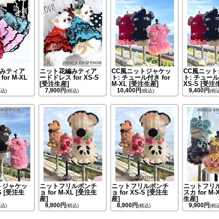
みティア
ニット花編みティア
CC風ニットジャケッ
CC風ニッ
or M-XL
ードドレス for XS-S
ト: チュール付き for
ト: チュール
[受注生産]
M-XL [受注生産]
XS-S [受注
7,900円
10,400円
9,400円
税込)
(税込)
(税込)
(税
トジャケッ
ニットフリルポンチ
ニットフリルポンチ
ニットフリ
-S [受注生
ョ for M-XL [受注生
ョ for XS-S [受注生
スカ for M-
産]
産]
生産]
9,900円
8,900円
9,900円
税込)
(税込)
(税込)
(税