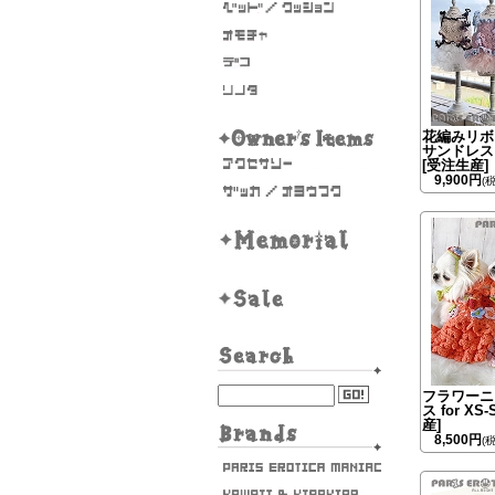
花編みリボ
サンドレス f
[受注生産]
9,900円
(
フラワーニ
ス for XS
産]
8,500円
(