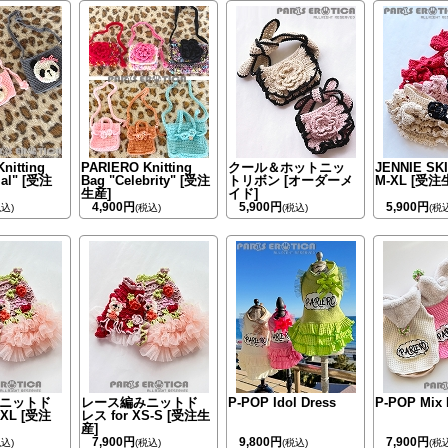
nitting
PARIERO Knitting
クール＆ホットニッ
JENNIE SKI
mal" [受注
Bag "Celebrity" [受注
トリボン [オーダーメ
M-XL [受注
生産]
イド]
4,900円
5,900円
5,900円
税込)
(税込)
(税込)
(税
ニットド
レース編みニットド
P-POP Idol Dress
P-POP Mix 
-XL [受注
レス for XS-S [受注生
産]
7,900円
9,800円
7,900円
税込)
(税込)
(税込)
(税