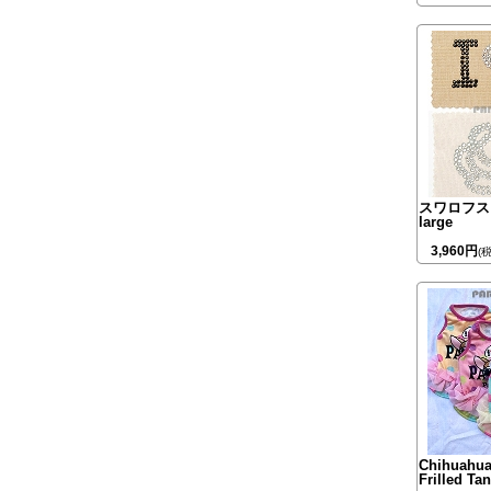
スワロフス
large
3,960円
(
Chihuahua
Frilled Ta