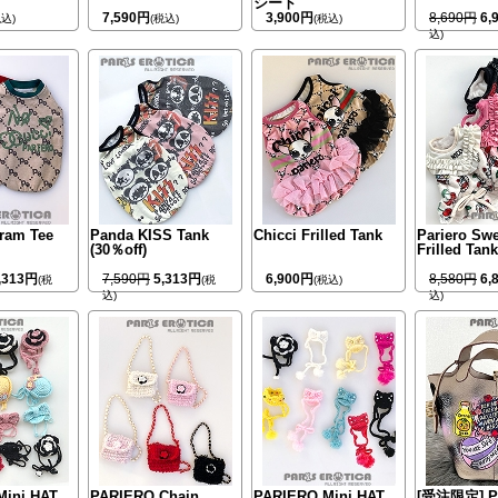
シート
7,590円
3,900円
8,690円
6,
税込)
(税込)
(税込)
込)
ram Tee
Panda KISS Tank
Chicci Frilled Tank
Pariero Swe
(30％off)
Frilled Tan
,313円
7,590円
5,313円
6,900円
8,580円
6,
(税
(税
(税込)
込)
込)
Mini HAT
PARIERO Chain
PARIERO Mini HAT
[受注限定] P