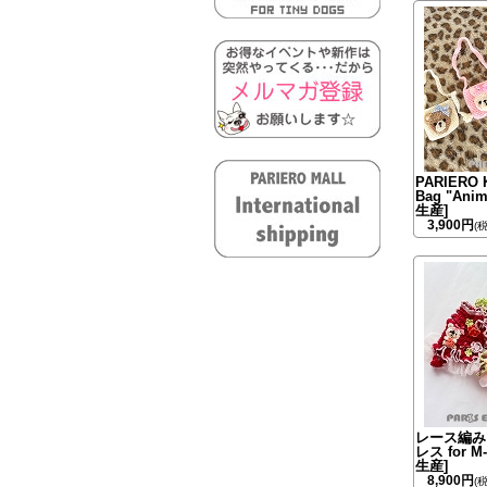
PARIERO K
Bag "Ani
生産]
3,900円
(
レース編み
レス for M
生産]
8,900円
(