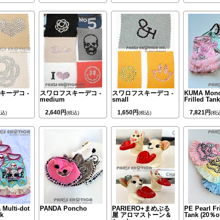
キーデコ -
スワロフスキーデコ -
スワロフスキーデコ -
KUMA Mon
medium
small
Frilled Tank
2,640円
1,650円
7,821円
税込)
(税込)
(税込)
(税
 Multi-dot
PANDA Poncho
PARIERO+まめぶる
PE Pearl Fr
nk
屋 アロマストーン＆
Tank (20％of