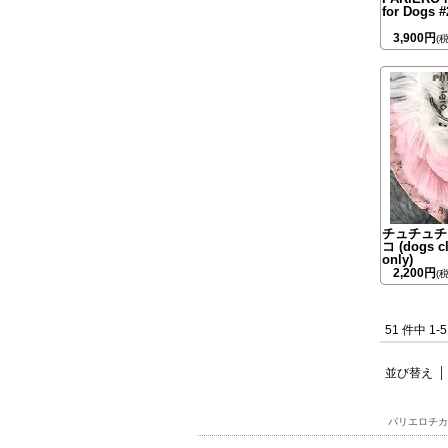
for Dogs #
3,900円
(
チュチュチ
コ (dogs c
only)
2,200円
(
51 件中 1
並び替え
パリエロチカ