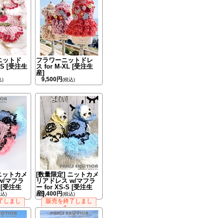
ニットド
フラワーニットドレ
-S [受注生
ス for M-XL [受注生
産]
9,500円
込)
(税込)
 ニットカメ
[数量限定] ニットカメ
w/マフラ
リアドレス w/マフラ
L [受注生
ー for XS-S [受注生
産]
9,400円
税込)
(税込)
了しまし
販売を終了しまし
。
た。