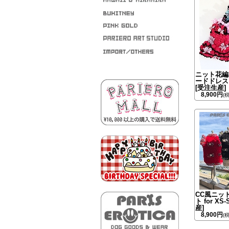
ニット花編
ードドレス f
[受注生産]
8,900円
(
CC風ニッ
ト for XS
産]
8,900円
(