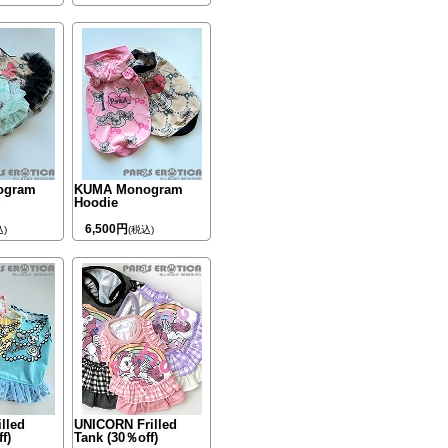
ogram
KUMA Monogram
Hoodie
6,500円
込)
(税込)
illed
UNICORN Frilled
f)
Tank (30％off)