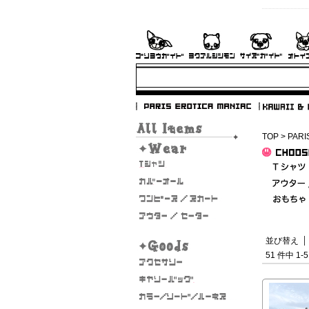
TOP
>
PARI
並び替え
51 件中 1