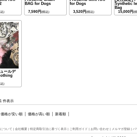
2
BAG for Dogs
for Dogs
Synthetic l
Bag
7,590円
3,520円
15,000円
税込)
(税込)
(税込)
(
ュールデ
lothing
税込)
-51 件表示
価格が安い順
価格が高い順
新着順
について
|
会社概要
|
特定商取引法に基づく表示
|
ご利用ガイド
|
お問い合わせ
|
メルマガ登録
|
パ