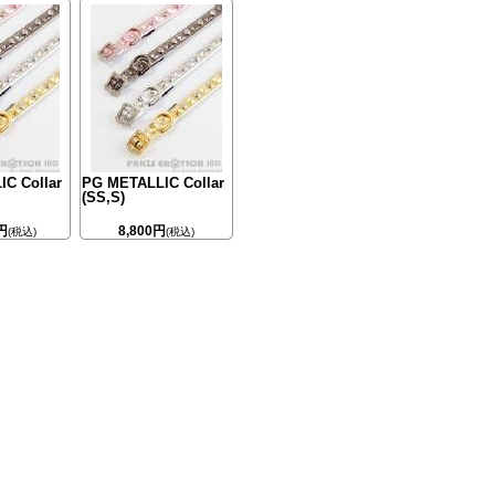
C Collar
PG METALLIC Collar
(SS,S)
円
8,800円
(税込)
(税込)