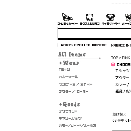
TOP
> PINK
並び替え
68 件中 6