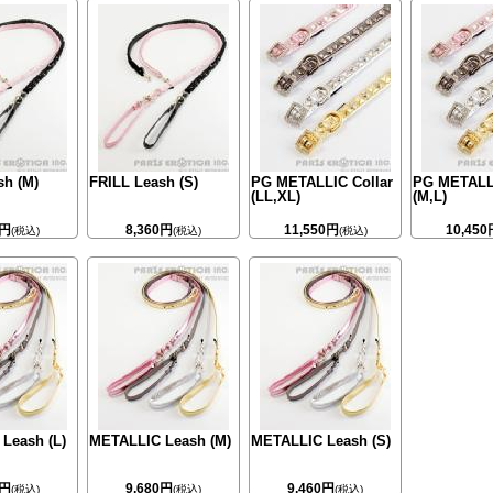
sh (M)
FRILL Leash (S)
PG METALLIC Collar
PG METALLI
(LL,XL)
(M,L)
0円
8,360円
11,550円
10,450
(税込)
(税込)
(税込)
Leash (L)
METALLIC Leash (M)
METALLIC Leash (S)
0円
9,680円
9,460円
(税込)
(税込)
(税込)