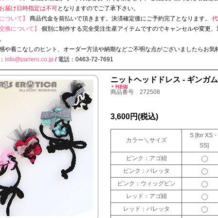
お届け日時指定は不可
となりますのでご了承下さい。
について】
商品代金を前払いで頂きます。決済確定後にご予約完了となります。
代
交換について】
個別に制作する完全受注生産アイテムですのでキャンセルや変更、
。
感や着こなしのヒント、オーダー方法や納期などご不明な点がございましたらお気
：
info@pariero.co.jp
/ 電話：0463-72-7691
ニットヘッドドレス - ギンガム
商品番号 272508
3,600円
(税込)
S [for XS
カラー＼サイズ
SS]
ピンク：アゴ紐
ピンク：バレッタ
ピンク：ウィッグピン
レッド：アゴ紐
レッド：バレッタ