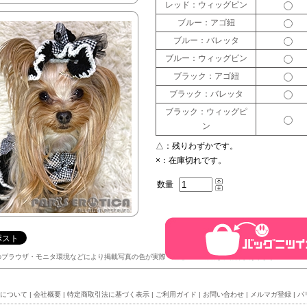
レッド：ウィッグピン
ブルー：アゴ紐
ブルー：バレッタ
ブルー：ウィッグピン
ブラック：アゴ紐
ブラック：バレッタ
ブラック：ウィッグピ
ン
△：
残りわずかです。
×：
在庫切れです。
数量
のブラウザ・モニタ環境などにより掲載写真の色が実際の色と違って見える場合があります。
について
|
会社概要
|
特定商取引法に基づく表示
|
ご利用ガイド
|
お問い合わせ
|
メルマガ登録
|
パ