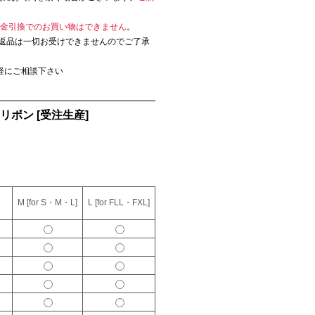
金引換でのお買い物はできません
。
返品は一切お受けできませんのでご了承
軽にご相談下さい
リボン [受注生産]
・
M [for S・M・L]
L [for FLL・FXL]