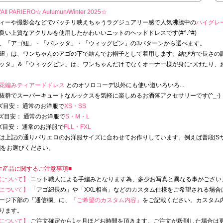
AII PARIERO☆
Autumun/Winter 2025
☆
ィーや撮影会などでバッチリ映えちゃうラグジュアリー感で人気沸騰中の
ハイグレ
良い上質なアクリルを使用したかわいいニットのヘッドドレスです(#^.^#)
、「アゴ紐」・「バレッタ」・「ウィッグピン」の3パターンから選べます。
紐」は、ワンちゃんのアゴの下で結んでお帽子として着用します。結び方で長さの
ッタ」＆「ウィッグピン」は、ワンちゃんだけでなくオーナー様が身につけたり、
花編みティアードドレス
とのオソロコーデ以外にも使い道いろいろ...
抜群でスーパーキュートなルックスを気軽に楽しめるお洒落アクセサリーです(^_-)
ズ目安： 通常のお洋服で
XS・SS
ズ目安： 通常のお洋服で
S・M・L
ズ目安： 通常のお洋服で
FLL・FXL
は上記の通りパリエロのお洋服サイズに合わせてお作りしています。例えば普段[Sサ
]をお選びください。
生産品に関するご注意事項■
について】
ニット職人による手編みとなります為、多少お写真と異なる事がござい
について】
「アゴ紐長め」や「XXL相当」などのカスタム仕様をご希望される場合
ージ下部の「通信欄」に、
「ご希望のカスタム内容」
をご記載ください。カスタム
ります。
について】
ご注文確定から1ヶ月ほどお時間を頂きます。ご注文が殺到した場合は