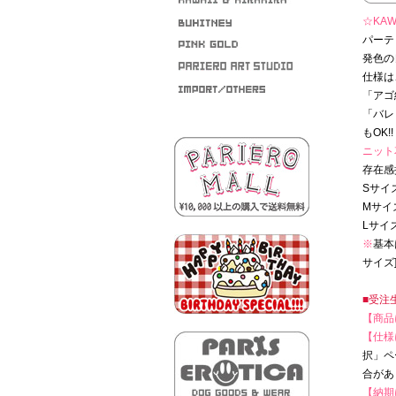
☆KAW
パーテ
発色の
仕様は
「アゴ
「バレ
もOK!!
ニット
存在感
Sサイ
Mサイ
Lサイ
※
基本
サイズ
■受注
【商品
【仕様
択」ペ
合があ
【納期