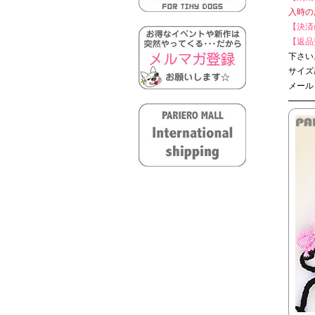
入時の
【決済
【返品
下さい
サイズ
メール