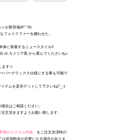
新登場(#^.^#)
群なフェイクファーを纏わせた、
体に装着するニュースタイル!!
 or カメリア黒 から選んでくださいね♪
します☆
ーパーデラックス仕様にする事も可能で
テムを是非ゲットして下さいね(^_-)
の場合はご相談ください。
ご注文頂きますようお願い致します。
希望のカスタム内容」
をご注文決済時の
ては追加料金が必要になる場合がありま