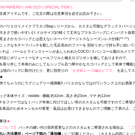
II PARIERO☆
A/W 2025
☆SPECIAL ITEM☆
生産アイテムです。ご注文の際は注意事項を必ずお読み下さい。
ーーーーーーーーーーーーーーーーーーーーーーーーーーーーーーー
のパリエロリメイクプラカゴBagシリーズから、カスタム可能なデラックスバージョンが
大きさで使いやすい[ミドルサイズ]の軽くて丈夫なプラカゴバッグにインパクト抜
見まさかカゴバッグとは思えないスーパーゴージャスなシーズンレス仕様(*^-^*)
ニックなモチーフパッチを配した毛足長めのファーを 別珍リボンで持ち手に結いて本
パッチは、パールとラインストーンがあしらわれたCOCO / スパンコール製のカメリア白
付近にボリューミーなチュールフリルと極太ロゴリボンを施してありますので、
を取り外して本体のみにしてもシンプル且つ華やかなカゴバッグとして単体で機能
は他のバッグに取付けたり、更に別売りの
「かぎ針レース編みビブス」
を足してス
★
持てちゃうのにラグジュアリー感満載!! パリエロならではのワンランク上のお洒落アイ
グ本体サイズ：middle - 横幅 約32cm , 高さ 約23cm , マチ 約12cm
チをファーではなくバッグ本体に付けてほしい等のカスタムも可能ですのでご希望
生産品のためキャンセルや変更・返品はお受けできませんのでご理解ご了承の上、
事項
★
について】
パッチの縫い付け箇所変更などのカスタムをご希望される場合は、
「ご
払い方法選択」ページ下部の「通信欄」
にご記載ください。（カスタム内容によっ