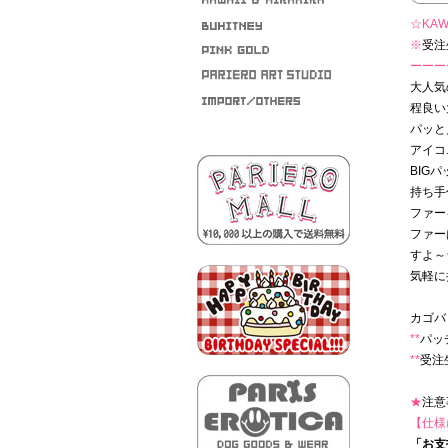
☆KAWA
※
受注
ーーー
大人気
程良い
パッと
アイコ
BIG
持ち手
ファー
ファー
すよ～
気軽に
カゴバッ
**
パッ
**
受注
★
注意
【仕様
「お支