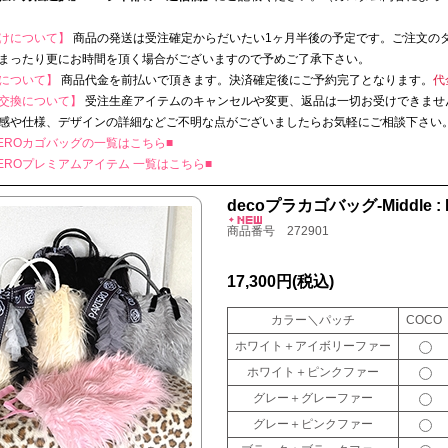
けについて】
商品の発送は受注確定からだいたい1ヶ月半後の予定です。ご注文の
まったり更にお時間を頂く場合がございますので予めご了承下さい。
について】
商品代金を前払いで頂きます。決済確定後にご予約完了となります。
代
交換について】
受注生産アイテムのキャンセルや変更、返品は一切お受けできませ
感や仕様、デザインの詳細などご不明な点がございましたらお気軽にご相談下さい
RIEROカゴバッグの一覧はこちら■
RIEROプレミアムアイテム 一覧はこちら■
decoプラカゴバッグ-Middle : D
商品番号 272901
17,300円
(税込)
カラー＼パッチ
COCO
ホワイト＋アイボリーファー
ホワイト＋ピンクファー
グレー＋グレーファー
グレー＋ピンクファー