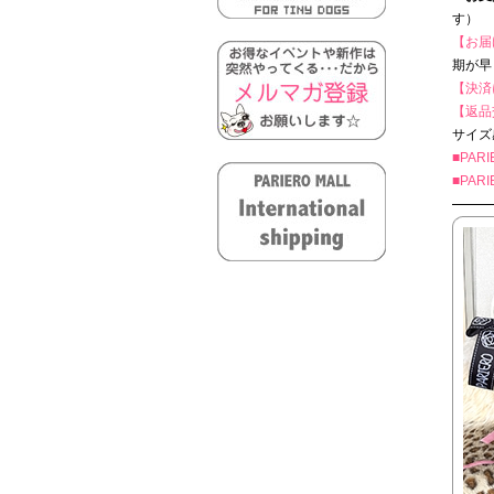
す）
【お届
期が早
【決済
【返品
サイズ
■PA
■PA