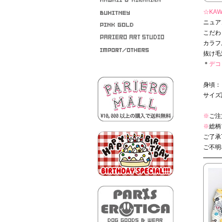
☆KAWA
ニュア
こだわ
カラフ
抜け毛
＊
デコ 
身頃：
サイズ
※
ご注
※
総柄
ご了承
ご不明