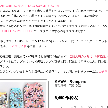
II PARIERO ☆
SPRING & SUMMER 2022☆
ンスのあるキルトジャガード素材を使用したロンパータイプのカバーオールです(^^)
りぬいた立体パターンで着せやすく動きやすいのがパリエロつなぎの特徴☆
ルなクマちゃん総柄がキュートでインパクト抜群(#^.^#)
対策にもなるロンパースはお部屋着にもお出かけにもオススメの[使える]アイテムで
《 DECO by PARIERO 》
でカスタマイズするのもオススメです＊
 ポリエステル88％ , レーヨン12% (T/Rキルトジャガード) / バインダー： コットン
詳細は
サイズガイド
をご覧下さい♪
文確定後、発送まで2～3週間ほどお時間を頂きます。
ご購入時のお届け日時指定は
プリントはランダムですので掲載サンプル画像と同じ配置とは限りません。柄の見
下さい。
な点などございましたらお気軽にご相談下さい。：お問い合わせフォームは
コチラ
KAWAII Rompers
商品番号 TSS-002
6,490円
(税込)
カラー＼サイズ
XS
SS
S
M