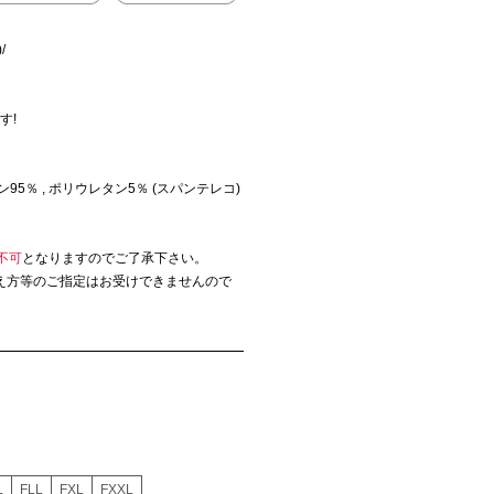
/
す!
95％ , ポリウレタン5％ (スパンテレコ)
不可
となりますのでご了承下さい。
え方等のご指定はお受けできませんので
L
FLL
FXL
FXXL