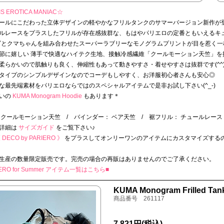
S EROTICA MANIAC☆
ールにこだわった立体デザインの軽やかなフリルタンクのサマーバージョン新作が登場～
ルレースをプラスしたフリルが存在感抜群な、もはやパリエロの定番ともいえるキ
ゴとクマちゃんを組み合わせたスーパーラブリーなモノグラムプリントが目を惹く一枚(
節に嬉しい 薄手で快適なハイテク生地、接触冷感繊維「クールモーション天竺」を採
柔らかいので肌触りも良く、伸縮性もあって動きやすさ・着せやすさは抜群です(^^)
タイプのシンプルデザインなのでコーデもしやすく、お洋服初心者さんも安心◎
な最先端素材をパリエロならではのスペシャルアイテムで是非お試し下さい(^_-)
いの
KUMA Monogram Hoodie
もあります＊
 クールモーション天竺 / バインダー： ベア天竺 / 裾フリル： チュールレース
詳細は
サイズガイド
をご覧下さい♪
DECO by PARIERO 》
をプラスしてオンリーワンのアイテムにカスタマイズする
生産の数量限定販売です。完売の場合の再販はありませんのでご了承ください。
IERO for Summer アイテム一覧はこちら■
KUMA Monogram Frilled Tan
商品番号 261117
7,821円
(税込)