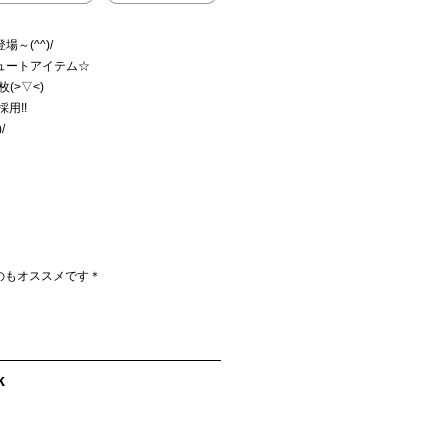
(^^)/
ュートアイテム☆
>▽<)
用!!
/
のもオススメです＊
k