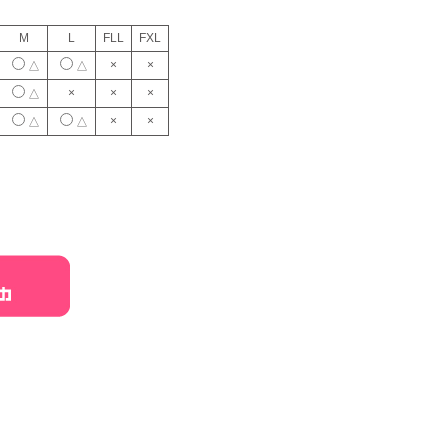
M
L
FLL
FXL
×
×
△
△
×
×
×
△
×
×
△
△