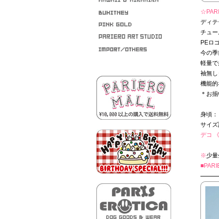
☆PARI
ディテ
チュー
PEロ
今の季
軽量で
袖無し
機能的
＊お揃
身頃：
サイズ
デコ 《 
※
少量
■PAR