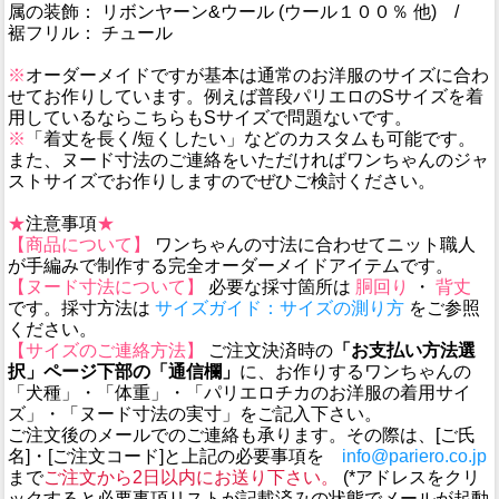
属の装飾： リボンヤーン&ウール (ウール１００％ 他) /
裾フリル： チュール
※
オーダーメイドですが基本は通常のお洋服のサイズに合わ
せてお作りしています。例えば普段パリエロのSサイズを着
用しているならこちらもSサイズで問題ないです。
※
「着丈を長く/短くしたい」などのカスタムも可能です。
また、ヌード寸法のご連絡をいただければワンちゃんのジャ
ストサイズでお作りしますのでぜひご検討ください。
★
注意事項
★
【商品について】
ワンちゃんの寸法に合わせてニット職人
が手編みで制作する完全オーダーメイドアイテムです。
【ヌード寸法について】
必要な採寸箇所は
胴回り
・
背丈
です。採寸方法は
サイズガイド：サイズの測り方
をご参照
ください。
【サイズのご連絡方法】
ご注文決済時の
「お支払い方法選
択」ページ下部の「通信欄」
に、お作りするワンちゃんの
「犬種」・「体重」・「パリエロチカのお洋服の着用サイ
ズ」・「ヌード寸法の実寸」をご記入下さい。
ご注文後のメールでのご連絡も承ります。その際は、[ご氏
名]・[ご注文コード]と上記の必要事項を
info@pariero.co.jp
まで
ご注文から2日以内にお送り下さい。
(*アドレスをクリ
ックすると必要事項リストが記載済みの状態でメールが起動