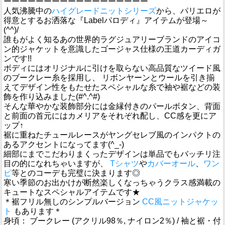
ーーーーーーーーーーーーーーーーーー
人気沸騰中の
ハイグレードニットシリーズ
から、パリエロが
得意とするお洒落な『Labelパロディ』アイテムが登場～
(^^)/
誰もがよく知るあの世界的ラグジュアリーブランドのアイコ
ン的ジャケットを意識したゴージャス仕様の王道カーディガ
ンです!!
ボディにはオリジナルに引けを取らない高品質なツイード風
のブークレー糸を採用し、 リボンヤーンとウールを引き揃
えてデザイン性をもたせたスペシャルな糸で袖や裾などの装
飾を作り込みました(#^.^#)
そんな華やかな装飾部分には金縁付きのパールボタン、背面
と前面の首元にはカメリアをそれぞれ配し、CC感を更にア
ップ↑
裾に重ねたチュールレースがヤングセレブ風のインパクトの
あるアクセントになってます(^_-)
細部にまでこだわりまくったデザインは単品でもバッチリ注
目の的になれちゃいますが、
Tシャツ
や
カバーオール
、
ワン
ピ
等とのコーデも完璧に決まります◎
寒い季節のお出かけが断然楽しくなっちゃうクラス感満載の
キュートなスペシャルアイテムです★
＊裾フリル無しのシンプルバージョン
CC風ニットジャケッ
ト
もあります＊
身頃： ブークレー (アクリル98％, ナイロン2％) / 袖と裾・付