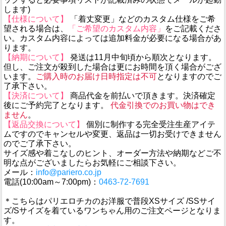
します)
【仕様について】
「着丈変更」などのカスタム仕様をご希
望される場合は、
「ご希望のカスタム内容」
をご記載くださ
い。カスタム内容によっては追加料金が必要になる場合があ
ります。
【納期について】
発送は11月中旬頃から順次となります。
但し、ご注文が殺到した場合は更にお時間を頂く場合がござ
います。
ご購入時のお届け日時指定は不可
となりますのでご
了承下さい。
【決済について】
商品代金を前払いで頂きます。決済確定
後にご予約完了となります。
代金引換でのお買い物はでき
ません
。
【返品交換について】
個別に制作する完全受注生産アイテ
ムですのでキャンセルや変更、返品は一切お受けできません
のでご了承下さい。
サイズ感や着こなしのヒント、オーダー方法や納期などご不
明な点がございましたらお気軽にご相談下さい。
メール：
info@pariero.co.jp
電話(10:00am～7:00pm)：
0463-72-7691
＊こちらはパリエロチカのお洋服で普段XSサイズ /SSサイ
ズ/Sサイズを着ているワンちゃん用のご注文ページとなりま
す。