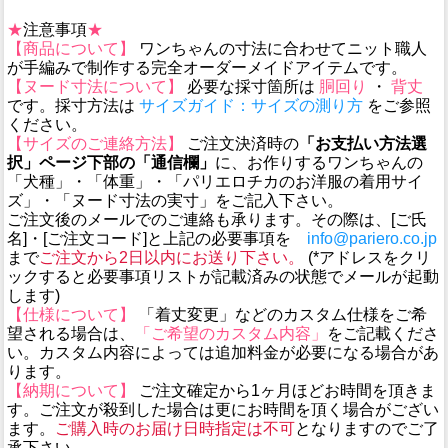
★
注意事項
★
【商品について】
ワンちゃんの寸法に合わせてニット職人
が手編みで制作する完全オーダーメイドアイテムです。
【ヌード寸法について】
必要な採寸箇所は
胴回り
・
背丈
です。採寸方法は
サイズガイド：サイズの測り方
をご参照
ください。
【サイズのご連絡方法】
ご注文決済時の
「お支払い方法選
択」ページ下部の「通信欄」
に、お作りするワンちゃんの
「犬種」・「体重」・「パリエロチカのお洋服の着用サイ
ズ」・「ヌード寸法の実寸」をご記入下さい。
ご注文後のメールでのご連絡も承ります。その際は、[ご氏
名]・[ご注文コード]と上記の必要事項を
info@pariero.co.jp
まで
ご注文から2日以内にお送り下さい。
(*アドレスをクリ
ックすると必要事項リストが記載済みの状態でメールが起動
します)
【仕様について】
「着丈変更」などのカスタム仕様をご希
望される場合は、
「ご希望のカスタム内容」
をご記載くださ
い。カスタム内容によっては追加料金が必要になる場合があ
ります。
【納期について】
ご注文確定から1ヶ月ほどお時間を頂きま
す。ご注文が殺到した場合は更にお時間を頂く場合がござい
ます。
ご購入時のお届け日時指定は不可
となりますのでご了
承下さい。