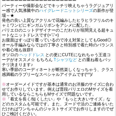
ーーーーーーーーーーーーーーーーーー
パーティーや撮影会などでキッチリ映えちゃうラグジュアリ
ー感で人気沸騰中の
ハイグレードニットシリーズ
の新作が登
場～★
発色の良い上質なアクリルで花編みしたヒラヒラフリルのキ
ャミワンピにギンガムリボンをアシメに配した、
パリエロのニットデザイナーのこだわりが垣間見える超キュ
ートなニットドレスです(>▽<)
お腹面はすっぽり覆っているので冷え対策としてもGood◎
オール手編みならではの丁寧さと特別感で着た時のバランス
や着心地も抜群!!
オソロの
ヘッドドレス
との更にCUTEになれちゃう王道コ
ーデがオススメ☆ もちろん
Tシャツなど
との重ね着もバッ
チリ決まります♪
寒い季節のコーディネートが断然楽しくなっちゃう、クラス
感満載のラブリーなスペシャルアイテムです(^^)/
※
オーダーメイドですが基本は通常のお洋服のサイズに合わ
せてお作りしています。例えば普段パリエロのMサイズを着
用しているならこちらもMサイズで問題ないです。
※
「着丈を長く/短くしたい」や「もっと大きいサイズ」な
どのカスタムも可能です。また、ヌード寸法のご連絡をいた
だければワンちゃんのジャストサイズでお作りしますのでぜ
ひご検討ください。