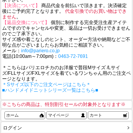
【決済について】
商品代金を前払いで頂きます。決済確定
後にご予約完了となります。
代金引換でのお買い物はでき
ません
。
【返品交換について】
個別に制作する完全受注生産アイテ
ムですのでキャンセルや変更、返品は一切お受けできません
のでご了承下さい。
サイズ感や着こなしのヒント、オーダー方法や納期などご不
明な点がございましたらお気軽にご相談下さい。
メール：
info@pariero.co.jp
電話(10:00am～7:00pm)：
0463-72-7691
＊こちらはパリエロチカのお洋服で普段Mサイズ /Lサイ
ズ/FLLサイズ/FXLサイズを着ているワンちゃん用のご注文ペ
ージとなります。
＊Sサイズ以下のご注文ページはこちら＊
■ハンドメイドニットシリーズ一覧はこちら■
※こちらの商品は、特別割引セールの対象外となります※
ホーム
マイページ
カート
ログイン