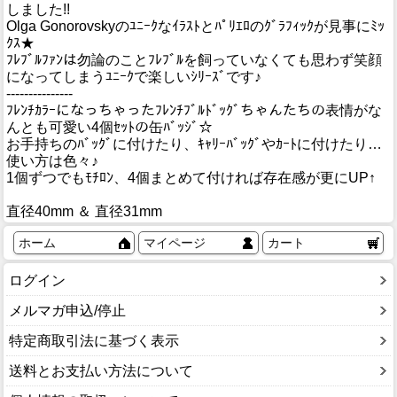
しました!!
Olga Gonorovskyのﾕﾆｰｸなｲﾗｽﾄとﾊﾟﾘｴﾛのｸﾞﾗﾌｨｯｸが見事にﾐｯ
ｸｽ★
ﾌﾚﾌﾞﾙﾌｧﾝは勿論のことﾌﾚﾌﾞﾙを飼っていなくても思わず笑顔
になってしまうﾕﾆｰｸで楽しいｼﾘｰｽﾞです♪
---------------
ﾌﾚﾝﾁｶﾗｰになっちゃったﾌﾚﾝﾁﾌﾞﾙﾄﾞｯｸﾞちゃんたちの表情がな
んとも可愛い4個ｾｯﾄの缶ﾊﾞｯｼﾞ☆
お手持ちのﾊﾞｯｸﾞに付けたり、ｷｬﾘｰﾊﾞｯｸﾞやｶｰﾄに付けたり…
使い方は色々♪
1個ずつでもﾓﾁﾛﾝ、4個まとめて付ければ存在感が更にUP↑
直径40mm ＆ 直径31mm
ホーム
マイページ
カート
ログイン
メルマガ申込/停止
特定商取引法に基づく表示
送料とお支払い方法について