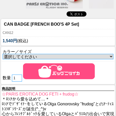
CAN BADGE [FRENCH BOO'S 4P Set]
CAN12
1,540円
(税込)
カラー／サイズ
数量
商品説明
☆PARIS EROTICA DOG FETI + frudog☆
＊ﾛｼｱから愛を込めて…＊
ﾛｼｱでﾃﾞｻﾞｲﾅｰをしているOlga Gonorovsky "frudog"とのｱｰﾃｨｽ
ﾄｺﾗﾎﾞｼﾘｰｽﾞが誕生(^_^)v
心からﾌﾚﾝﾁﾌﾞﾙﾄﾞｯｸを愛しているOlgaとﾊﾟﾘｴﾛの出会いで実現