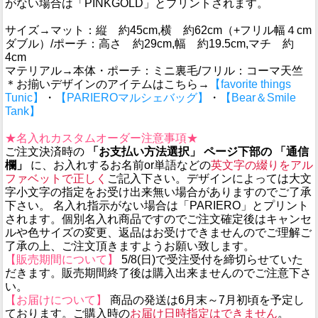
がない場合は「PINKGOLD」とプリントされます。
サイズ→マット：縦 約45cm,横 約62cm（+フリル幅４cm
ダブル）/ポーチ：高さ 約29cm,幅 約19.5cm,マチ 約
4cm
マテリアル→本体・ポーチ：ミニ裏毛/フリル：コーマ天竺
＊お揃いデザインのアイテムはこちら→
【favorite things
Tunic】
・
【PARIEROマルシェバッグ】
・
【Bear＆Smile
Tank】
★名入れカスタムオーダー注意事項★
ご注文決済時の
「お支払い方法選択」 ページ下部の 「通信
欄」
に、お入れするお名前or単語などの
英文字の綴りをアル
ファベットで正しく
ご記入下さい。デザインによっては大文
字小文字の指定をお受け出来無い場合がありますのでご了承
下さい。 名入れ指示がない場合は「PARIERO」とプリント
されます。個別名入れ商品ですのでご注文確定後はキャンセ
ルや色サイズの変更、返品はお受けできませんのでご理解ご
了承の上、ご注文頂きますようお願い致します。
【販売期間について】
5/8(日)で受注受付を締切らせていた
だきます。販売期間終了後は購入出来ませんのでご注意下さ
い。
【お届けについて】
商品の発送は6月末～7月初頃を予定し
ております。ご購入時の
お届け日時指定はできません
。