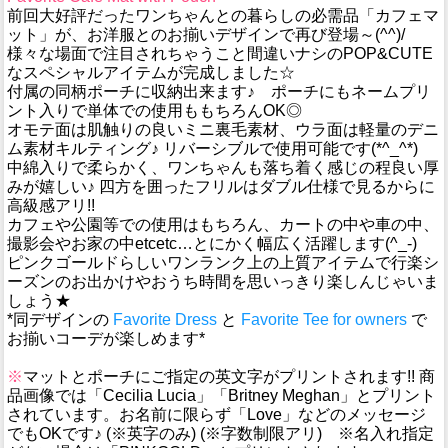
前回大好評だったワンちゃんとの暮らしの必需品「カフェマ
ット」が、お洋服とのお揃いデザインで再び登場～(^^)/
様々な場面で注目されちゃうこと間違いナシのPOP&CUTE
なスペシャルアイテムが完成しました☆
付属の同柄ポーチに収納出来ます♪ ポーチにもネームプリ
ント入りで単体での使用ももちろんOK◎
オモテ面は肌触りの良いミニ裏毛素材、ウラ面は軽量のデニ
ム素材キルティング♪ リバーシブルで使用可能です(*^_^*)
中綿入りで柔らかく、ワンちゃんも落ち着く感じの程良い厚
みが嬉しい♪ 四方を囲ったフリルはダブル仕様で見るからに
高級感アリ!!
カフェや公園等での使用はもちろん、カートの中や車の中、
撮影会やお家の中etcetc…とにかく幅広く活躍します(^_-)
ピンクゴールドらしいワンランク上の上質アイテムで行楽シ
ーズンのお出かけやおうち時間を思いっきり楽しんじゃいま
しょう★
*同デザインの
Favorite Dress
と
Favorite Tee for owners
で
お揃いコーデが楽しめます*
※
マットとポーチにご指定の英文字がプリントされます!! 商
品画像では「Cecilia Lucia」「Britney Meghan」とプリント
されています。お名前に限らず「Love」などのメッセージ
でもOKです♪ (※英字のみ) (※字数制限アリ) ※名入れ指定