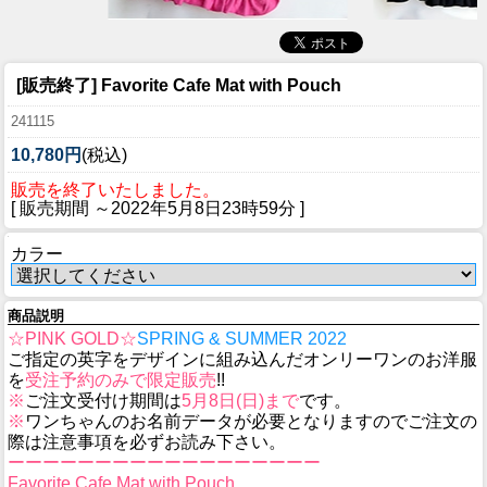
[販売終了] Favorite Cafe Mat with Pouch
241115
10,780円
(税込)
販売を終了いたしました。
[ 販売期間 ～
2022年5月8日23時59分
]
カラー
商品説明
☆PINK GOLD☆
SPRING & SUMMER 2022
ご指定の英字をデザインに組み込んだオンリーワンのお洋服
を
受注予約のみで限定販売
!!
※
ご注文受付け期間は
5月8日(日)まで
です。
※
ワンちゃんのお名前データが必要となりますのでご注文の
際は注意事項を必ずお読み下さい。
ーーーーーーーーーーーーーーーーーー
Favorite Cafe Mat with Pouch