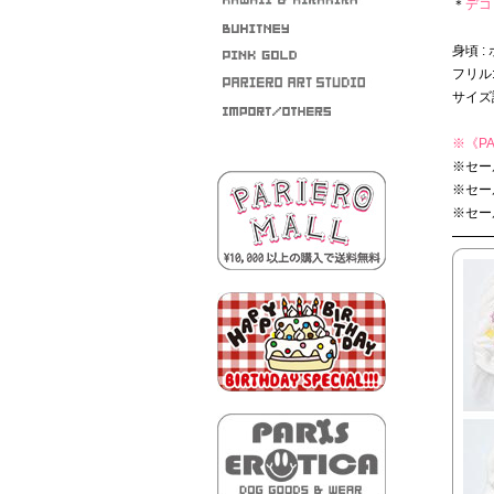
＊
デコ 
身頃 :
フリル:
サイズ
※
《PA
※セー
※セー
※セー