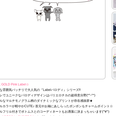
 GOLD Pink Label☆
な雰囲気バッチリで大人気の『Labelパロディ』シリーズ!!
レでユニークなパロディデザインはパリエロチカの超得意分野(*^-^*)
ルなマルチモノグラム柄のダイナミックなプリントが存在感抜群★
ルカラーが軽やかCUTE♪ 首元やお袖にあしらったポンポンもチャームポイント☆
ルフリル付きでボトムスとのコーディネートもお洒落に決まっちゃいます(^∀^)