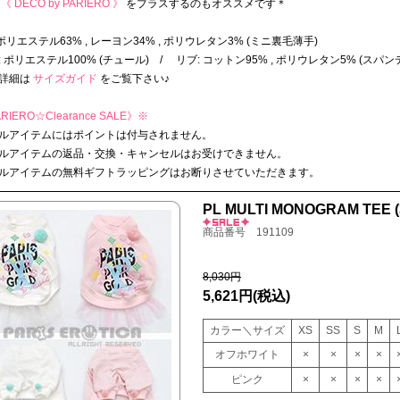
《 DECO by PARIERO 》
をプラスするのもオススメです＊
 ポリエステル63% , レーヨン34% , ポリウレタン3% (ミニ裏毛薄手)
 ポリエステル100% (チュール) / リブ: コットン95% , ポリウレタン5% (スパン
詳細は
サイズガイド
をご覧下さい♪
RIERO☆Clearance SALE》
※
ルアイテムにはポイントは付与されません。
ルアイテムの返品・交換・キャンセルはお受けできません。
ルアイテムの無料ギフトラッピングはお断りさせていただきます。
PL MULTI MONOGRAM TEE (
商品番号 191109
8,030円
5,621円
(税込)
カラー＼サイズ
XS
SS
S
M
オフホワイト
×
×
×
×
ピンク
×
×
×
×