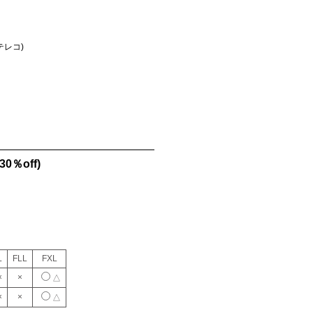
テレコ)
30％off)
L
FLL
FXL
×
×
△
×
×
△