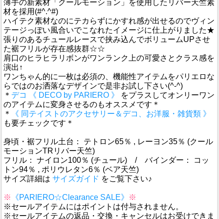
薄手の新素材「クールモーション」を使用したリバー天竺素
材を採用(#^.^#)
ハイテク素材なのにテカらずにかすれ感が出せるのでヴィン
テージっぽい風合いでこなれたイメージに仕上がりました★
張りのあるチュールレースで挟み込んでボリュームUPさせ
た裾フリルが存在感抜群☆☆
肩口のヒラヒラリボンがワンランク上の可愛さとクラス感を
演出↑
ワンちゃん的に一枚は必須の、機能性アイテムをパリエロな
らではのお洒落なデザインで是非お試し下さい(^-^)
＊
デコ 《 DECO by PARIERO 》
をプラスしてオンリーワン
のアイテムに変身させるのもオススメです＊
＊
《 同テイストのアクセサリー＆デコ、お洋服・雑貨類 》
も要チェックです＊
身頃・裾フリル土台： テトロン65％ , レーヨン35％ (クール
モーションTRリバー天竺)
フリル： ナイロン100％ (チュール) / バインダー： コッ
トン94％ , ポリウレタン6％ (ベア天竺)
サイズ詳細は
サイズガイド
をご覧下さい♪
※
《PARIERO☆Clearance SALE》
※
※セールアイテムにはポイントは付与されません。
※セールアイテムの返品・交換・キャンセルはお受けできま