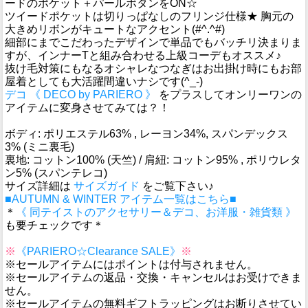
ードのポケット＋パールボタンをON☆
ツイードポケットは切りっぱなしのフリンジ仕様★ 胸元の
大きめリボンがキュートなアクセント(#^.^#)
細部にまでこだわったデザインで単品でもバッチリ決まりま
すが、インナーTと組み合わせる上級コーデもオススメ♪
抜け毛対策にもなるオシャレなつなぎはお出掛け時にもお部
屋着としても大活躍間違いナシです(^_-)
デコ 《 DECO by PARIERO 》
をプラスしてオンリーワンの
アイテムに変身させてみては？！
ボディ: ポリエステル63% , レーヨン34%, スパンデックス
3% (ミニ裏毛)
裏地: コットン100% (天竺) / 肩紐: コットン95% , ポリウレタ
ン5% (スパンテレコ)
サイズ詳細は
サイズガイド
をご覧下さい♪
■AUTUMN & WINTER アイテム一覧はこちら■
＊
《 同テイストのアクセサリー＆デコ、お洋服・雑貨類 》
も要チェックです＊
※
《PARIERO☆Clearance SALE》
※
※セールアイテムにはポイントは付与されません。
※セールアイテムの返品・交換・キャンセルはお受けできま
せん。
※セールアイテムの無料ギフトラッピングはお断りさせてい