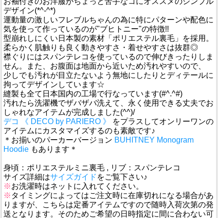
お袖付きのお洋服がちょっと苦手なコにオススメのシンプル
デザイン(*^-^*)
運動量の激しいフレブルちゃんの為に特にパターンや配色に
気を使って作っているのが"ブヒトニー"の特徴!!
型崩れしにくい日本製の素材「ポリエステル裏毛」を採用。
柔らかく肌触りも良く動きやすさ・着せやすさは抜群◎
襟ぐりにはスパンテレコを使っているので伸びきったりしま
せん。また、お腹面は地面から近いため汚れやすいので、
少しでも汚れが目立たないよう無地にしたりとディテールに
拘ってデザインしています☆
縫製も全て日本国内の工場で行なっています(#^.^#)
汚れたら洗濯機でザバザバ洗えて、永く使用できる丈夫でお
しゃれなアイテムが完成しました(^^)/
デコ 《 DECO by PARIERO 》
をプラスしてオンリーワンの
アイテムにカスタマイズするのも素敵です♪
＊お揃いのパーカーバージョン
BUHITNEY Monogram
Hoodie
もあります＊
身頃：ポリエステルミニ裏毛 , リブ：スパンテレコ
サイズ詳細は
サイズガイド
をご覧下さい♪
※
お洗濯時はネットに入れてください。
※
タイミングによってはご注文時に在庫切れになる場合があ
りますが、こちらは定番アイテムですので随時入荷次第の発
送となります。そのためご希望の日時指定に間に合わない可