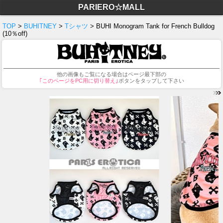
PARIERO☆MALL
TOP
>
BUHITNEY
>
Tシャツ
> BUHI Monogram Tank for French Bulldog
(10％off)
他の画像もご覧になる場合はページ最下部の
｢このページをPC用に切り替え｣
ボタンをタップして下さい