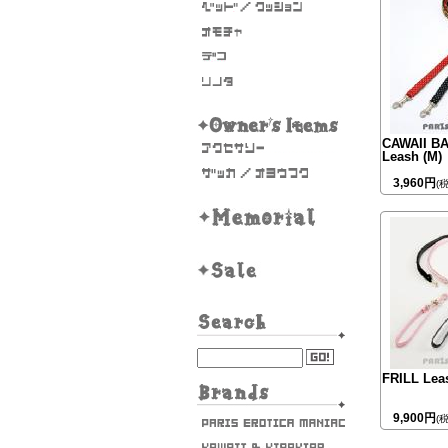
CAWAII B
Leash (M)
3,960円
(
FRILL Leas
9,900円
(