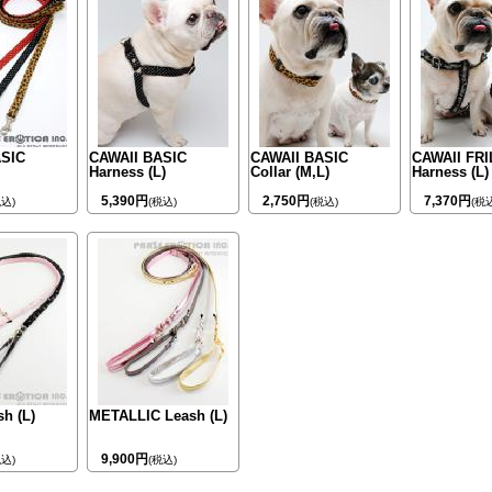
ASIC
CAWAII BASIC
CAWAII BASIC
CAWAII FR
Harness (L)
Collar (M,L)
Harness (L)
5,390円
2,750円
7,370円
税込)
(税込)
(税込)
(税
h (L)
METALLIC Leash (L)
9,900円
税込)
(税込)