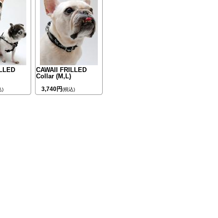
ILLED
CAWAII FRILLED
Collar (M,L)
3,740円
込)
(税込)