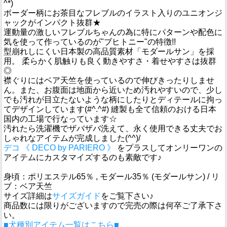
^*)
ボーダー柄にお茶目なフレブルのイラスト入りのユニオンジ
ャックがインパクト抜群★
運動量の激しいフレブルちゃんの為に特にパターンや配色に
気を使って作っているのが"ブヒトニー"の特徴!!
型崩れしにくい日本製の高品質素材「モダールサン」を採
用。 柔らかく肌触りも良く動きやすさ・着せやすさは抜群
◎
襟ぐりにはベア天竺を使っているので伸びきったりしませ
ん。また、お腹面は地面から近いため汚れやすいので、少し
でも汚れが目立たないような柄にしたりとディテールに拘っ
てデザインしています(#^.^#) 縫製も全て信頼のおける日本
国内の工場で行なっています☆
汚れたら洗濯機でザバザバ洗えて、永く使用できる丈夫でお
しゃれなアイテムが完成しました(^^)/
デコ 《 DECO by PARIERO 》
をプラスしてオンリーワンの
アイテムにカスタマイズするのも素敵です♪
身頃：ポリエステル65％ , モダール35％ (モダールサン) / リ
ブ：ベア天竺
サイズ詳細は
サイズガイド
をご覧下さい♪
商品数には限りがございますので完売の際は何卒ご了承下さ
い。
■犬種別アイテム一覧はこちら■