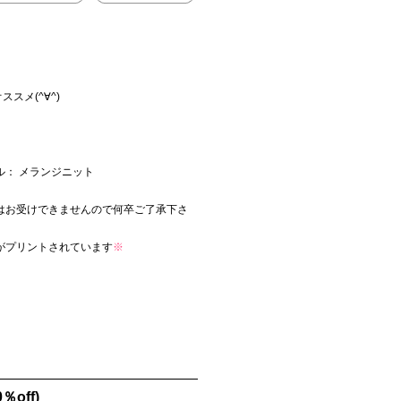
スメ(^∀^)
ル： メランジニット
はお受けできませんので何卒ご了承下さ
がプリントされています
※
0％off)