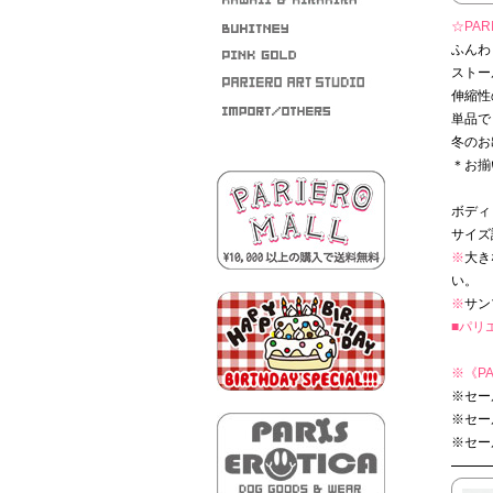
☆PARI
ふんわ
ストー
伸縮性
単品で
冬のお
＊お揃
ボディ
サイズ
※
大き
い。
※
サン
■パリ
※
《PA
※セー
※セー
※セー