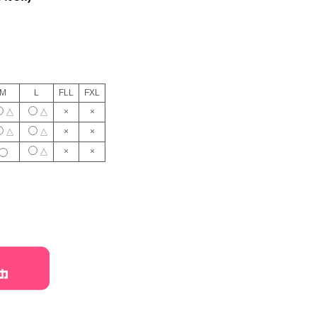
M
L
FLL
FXL
×
×
△
△
×
×
△
△
×
×
△