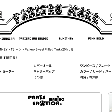
TNEY
>
Tシャツ
> Pariero Sweet Frilled Tank (20％off)