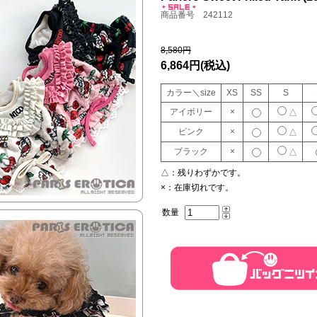
商品番号 242112
8,580円
6,864円
(税込)
カラー＼size
XS
SS
S
アイボリー
×
△
ピンク
×
△
ブラック
×
△
△：
残りわずかです。
×：
在庫切れです。
数量