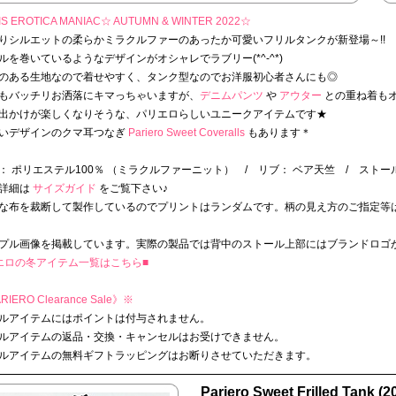
S EROTICA MANIAC☆
AUTUMN & WINTER 2022
☆
りシルエットの柔らかミラクルファーのあったか可愛いフリルタンクが新登場～!!
ルを巻いているようなデザインがオシャレでラブリー(*^-^*)
のある生地なので着せやすく、タンク型なのでお洋服初心者さんにも◎
もバッチリお洒落にキマっちゃいますが、
デニムパンツ
や
アウター
との重ね着もオス
出かけが楽しくなりそうな、パリエロらしいユニークアイテムです★
いデザインのクマ耳つなぎ
Pariero Sweet Coveralls
もあります＊
： ポリエステル100％ （ミラクルファーニット） / リブ： ベア天竺 / ストー
詳細は
サイズガイド
をご覧下さい♪
な布を裁断して製作しているのでプリントはランダムです。柄の見え方のご指定等
プル画像を掲載しています。実際の製品では背中のストール上部にはブランドロゴ
エロの冬アイテム一覧はこちら■
RIERO Clearance Sale》
※
ルアイテムにはポイントは付与されません。
ルアイテムの返品・交換・キャンセルはお受けできません。
ルアイテムの無料ギフトラッピングはお断りさせていただきます。
Pariero Sweet Frilled Tank (2