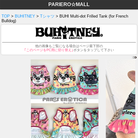
PARIERO☆MALL
TOP
>
BUHITNEY
>
Tシャツ
> BUHI Multi-dot Frilled Tank (for French
Bulldog)
他の画像もご覧になる場合はページ最下部の
｢このページをPC用に切り替え｣
ボタンをタップして下さい