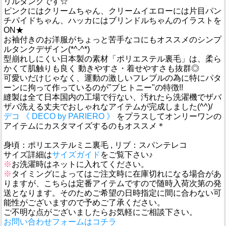
リルタンクです☆
ピンクにはクリームちゃん、クリームイエローには片目パン
チパイドちゃん、ハッカにはブリンドルちゃんのイラストを
ON★
お袖付きのお洋服がちょっと苦手なコにもオススメのシンプ
ルタンクデザイン(*^-^*)
型崩れしにくい日本製の素材「ポリエステル裏毛」は、柔ら
かくて肌触りも良く 動きやすさ・着せやすさも抜群◎
可愛いだけじゃなく、運動の激しいフレブルの為に特にパタ
ーンに拘って作っているのが"ブヒトニー"の特徴!!
縫製は全て日本国内の工場で行ない、汚れたら洗濯機でザバ
ザバ洗える丈夫でおしゃれなアイテムが完成しました(^^)/
デコ 《 DECO by PARIERO 》
をプラスしてオンリーワンの
アイテムにカスタマイズするのもオススメ＊
身頃：ポリエステルミニ裏毛 , リブ：スパンテレコ
サイズ詳細は
サイズガイド
をご覧下さい♪
※
お洗濯時はネットに入れてください。
※
タイミングによってはご注文時に在庫切れになる場合があ
りますが、こちらは定番アイテムですので随時入荷次第の発
送となります。そのためご希望の日時指定に間に合わない可
能性がございますので予めご了承ください。
ご不明な点がございましたらお気軽にご相談下さい。
お問い合わせフォームはコチラ