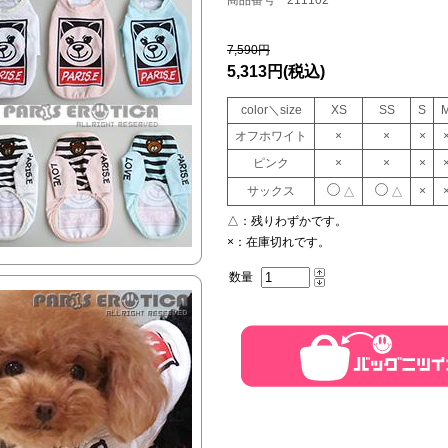
商品番号 211102
7,590円
5,313円
(税込)
color＼size
XS
SS
S
オフホワイト
×
×
×
ピンク
×
×
×
サックス
×
△
△
△：
残りわずかです。
×：
在庫切れです。
数量