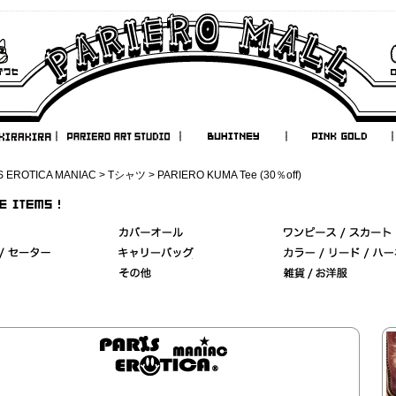
S EROTICA MANIAC
>
Tシャツ
> PARIERO KUMA Tee (30％off)