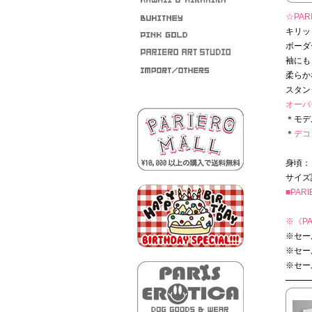
☆PARI
キリッ
ボーダ
袖にも
柔らか
スタン
オーバ
＊モデ
＊
デコ 
身頃：
サイズ
■PAR
※
《PA
※セー
※セー
※セー