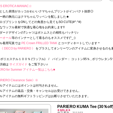
S EROTICA MANIAC☆
とした表情がカッコかわいいクマちゃんプリントがインパクト抜群◎
ー柄の胸元にはクマちゃんワッペンを配しました★
ロゴプリントをONしてどの角度から見てもSO CUTE(#^.^#)
なワッフル素材で快適な着心地をお約束します!!
ダードデザインのTシャツはボトムスとの相性もバッチリ♪
ーオール
等のインナーとして着るのもオススメです(^_-)
ル着用写真では
PE Crown FRILLED TANK
とコーディネートしています＊
《 DECO by PARIERO 》
をプラスしてオンリーワンのアイテムに変身させるのも
 ポリエステル１００％ (ワッフル) / バインダー： コットン95％ , ポリウレタン5
詳細は
サイズガイド
をご覧下さい♪
IERO for Summer アイテム一覧はこちら■
RIERO Clearance Sale》
※
ルアイテムにはポイントは付与されません。
ルアイテムの返品・交換・キャンセルはお受けできません。
ルアイテムの無料ギフトラッピングはお断りさせていただきます。
PARIERO KUMA Tee (30％off