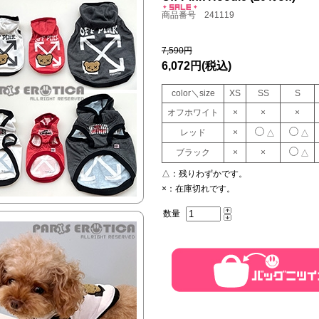
商品番号 241119
7,590円
6,072円
(税込)
color＼size
XS
SS
S
オフホワイト
×
×
×
レッド
×
△
△
ブラック
×
×
△
△：
残りわずかです。
×：
在庫切れです。
数量