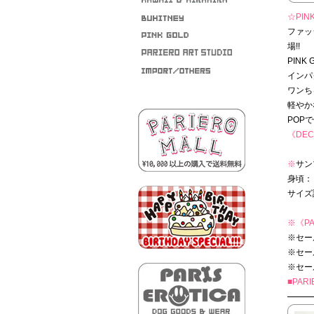
☆PINK
ファッ
場!!
PIN
インパ
ワンち
軽やか
POP
《DEC
※
サン
身頃： 
サイズ
※
《PA
※セー
※セー
※セー
■PAR