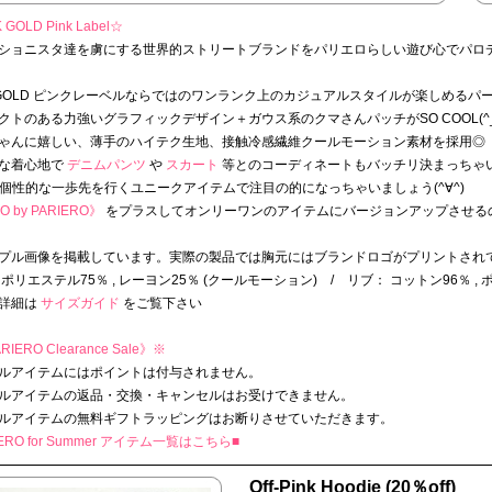
 GOLD Pink Label☆
ショニスタ達を虜にする世界的ストリートブランドをパリエロらしい遊び心でパロ
K GOLD ピンクレーベルならではのワンランク上のカジュアルスタイルが楽しめるパ
クトのある力強いグラフィックデザイン＋ガウス系のクマさんパッチがSO COOL(^_
ゃんに嬉しい、薄手のハイテク生地、接触冷感繊維クールモーション素材を採用◎
な着心地で
デニムパンツ
や
スカート
等とのコーディネートもバッチリ決まっちゃ
で個性的な一歩先を行くユニークアイテムで注目の的になっちゃいましょう(^∀^)
O by PARIERO》
をプラスしてオンリーワンのアイテムにバージョンアップさせる
プル画像を掲載しています。実際の製品では胸元にはブランドロゴがプリントされ
ポリエステル75％ , レーヨン25％ (クールモーション) / リブ： コットン96％ , 
詳細は
サイズガイド
をご覧下さい
RIERO Clearance Sale》
※
ルアイテムにはポイントは付与されません。
ルアイテムの返品・交換・キャンセルはお受けできません。
ルアイテムの無料ギフトラッピングはお断りさせていただきます。
IERO for Summer アイテム一覧はこちら■
Off-Pink Hoodie (20％off)