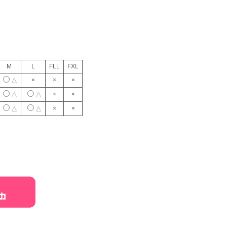
M
L
FLL
FXL
×
×
×
△
×
×
△
△
×
×
△
△